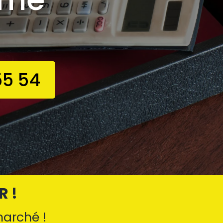
5 54
R !
marché !