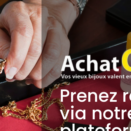
Prenez 
via notr
platefo