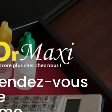
rendez-vous
e
rme